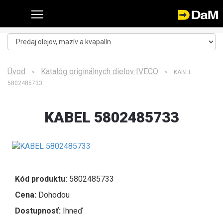
Úvod
Katalóg originálnych dielov IVECO
>
> KABEL
5802485733
KABEL 5802485733
Kód produktu:
5802485733
Cena:
Dohodou
Dostupnosť:
Ihneď