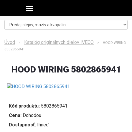
Úvod
Katalóg originálnych dielov IVECO
>
> HOOD WIRING
5802865941
HOOD WIRING 5802865941
Kód produktu:
5802865941
Cena:
Dohodou
Dostupnosť:
Ihneď